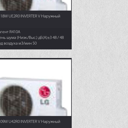
18W UE2R0 INVERTER V Наружный
агент R410A
нь шума (Низк./Выс.) дБ(А)±3 48 / 48
д воздуха м3/мин 50
09W U42R0 INVERTER V Наружный