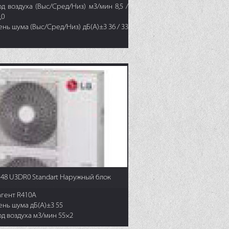
д воздуха (Выс/Сред/Низ) м3/мин 8,5 /
,0
нь шума (Выс/Сред/Низ) дБ(А)±3 36 / 33
48 U3DR0 Standart Наружный блок
агент R410A
ень шума дБ(А)±3 55
од воздуха м3/мин 55×2