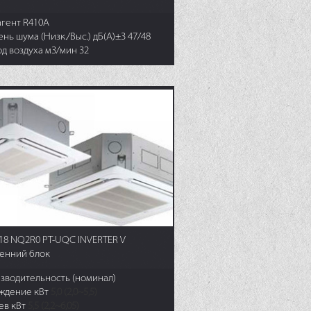
агент R410A
нь шума (Низк./Выс.) дБ(А)±3 47/48
д воздуха м3/мин 32
18 NQ2R0 PT-UQC INVERTER V
енний блок
зводительность (номинал)
ждение кВт
5,0 (2,0~5,5)
ев кВт
5,5 (2,2~6,05)