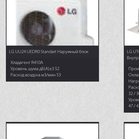
LG UU24 UEDR0 Standart Наружный блок
LG UT
Внутр
Хладагент R410A
Уровень шума дБ(А)±3 52
Прои
Расход воздуха м3/мин 53
Охла
Нагре
Расх
32 / 3
Уров
47 / 4