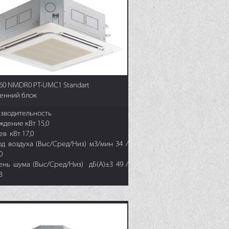
60 NMDR0 PT-UMC1 Standart
енний блок
зводительность
ждение кВт 15,0
в кВт 17,0
од воздуха (Выс/Сред/Низ) м3/мин 34 /
0
ень шума (Выс/Сред/Низ) дБ(А)±3 49 /
3