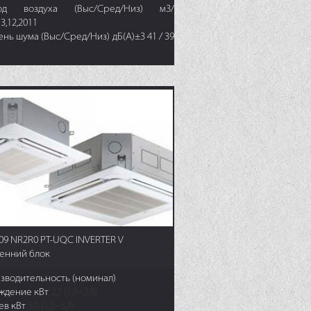
ход воздуха (Выс/Сред/Низ) м3/
3,12,2011
нь шума (Выс/Сред/Низ) дБ(А)±3 41 / 39
09 NR2R0 PT-UQC INVERTER V
енний блок
зводительность (номинал)
ждение кВт
2,5 (1,0~2,8)
ев кВт
3,0 (1,0~3,3)