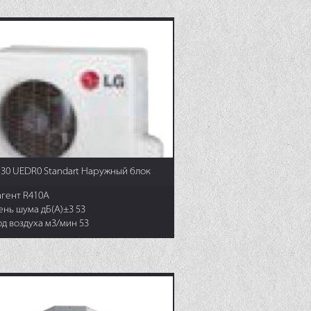
30 UEDR0 Standart Наружный блок
агент R410A
ень шума дБ(А)±3 53
д воздуха м3/мин 53