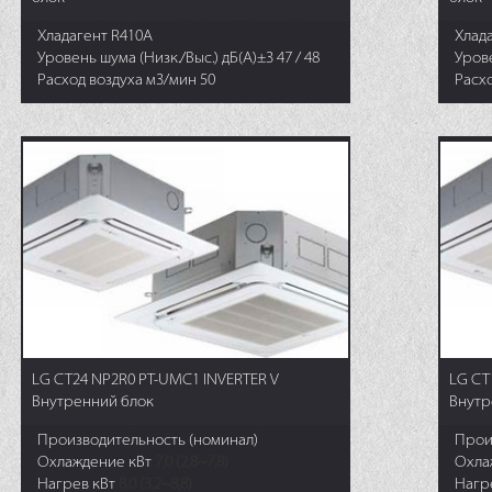
Хладагент R410A
Хлад
Уровень шума (Низк./Выс.) дБ(А)±3 47 / 48
Урове
Расход воздуха м3/мин 50
Расхо
LG CT24 NP2R0 PT-UMC1 INVERTER V
LG CT
Внутренний блок
Внутр
Производительность (номинал)
Прои
Охлаждение кВт
7,0 (2,8~7,8)
Охла
Нагрев кВт
8,0 (3,2~8,8)
Нагр