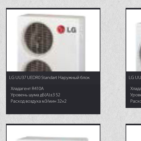
LG UU37 UEDR0 Standart Наружный блок
LG UU
Хладагент R410A
Хлад
Уровень шума дБ(А)±3 52
Уров
Расход воздуха м3/мин 32×2
Расхо