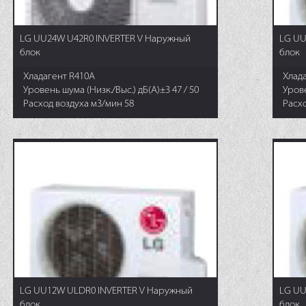
LG UU24W U42R0 INVERTER V Наружный
LG UU
блок
блок
Хладагент R410A
Хлад
Уровень шума (Низк./Выс.) дБ(А)±3 47 / 50
Урове
Расход воздуха м3/мин 58
Расхо
LG UU12W ULDR0 INVERTER V Наружный
LG UU
блок
блок