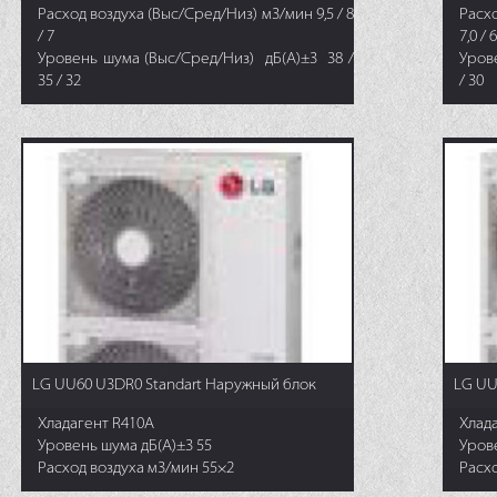
Расход воздуха (Выс/Сред/Низ) м3/мин 9,5 / 8
Расхо
/ 7
7,0 / 6
Уровень шума (Выс/Сред/Низ) дБ(А)±3 38 /
Урове
35 / 32
/ 30
LG UU60 U3DR0 Standart Наружный блок
LG UU
Хладагент R410A
Хлад
Уровень шума дБ(А)±3 55
Уров
Расход воздуха м3/мин 55×2
Расх