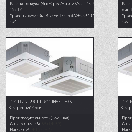
Расход воздуха (Выс/Сред/Низ) м3/мин 13 /
Рас
15 / 17
мин 1
Уровень шума (Выс/Сред/Низ) дБ(А)±3 39 / 37
Урове
/ 34
/ 36
LG CT12 NR2R0 PT-UQC INVERTER V
LG CT
Внутренний блок
Внутр
Производительность (номинал)
Прои
Охлаждение кВт
3,5 (1,4~3,7)
Охла
Нагрев кВт
4,0 (1,6~4,4)
Нагр