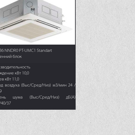
36 NNDR0 PT-UMC1 Standart
енний блок
зводительность
ждение кВт 10,0
в кВт 11,0
од воздуха (Выс/Сред/Низ) м3/мин 24 /
19
вень шума (Выс/Сред/Низ) дБ(А)
/40/37