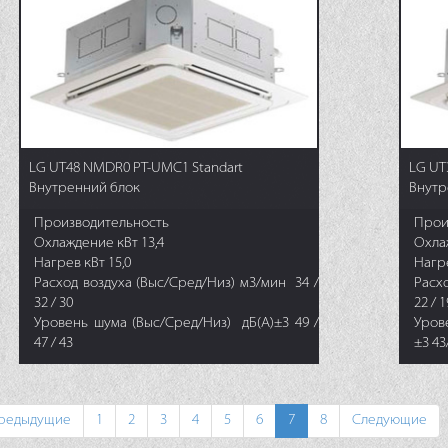
LG UT48 NMDR0 PT-UMC1 Standart
LG UT
Внутренний блок
Внутр
Производительность
Прои
Охлаждение кВт 13,4
Охла
Нагрев кВт 15,0
Нагре
Расход воздуха (Выс/Сред/Низ) м3/мин 34 /
Расх
32 / 30
22 / 
Уровень шума (Выс/Сред/Низ) дБ(А)±3 49 /
Уро
47 / 43
±3 43
редыдущие
1
2
3
4
5
6
7
8
Следующие