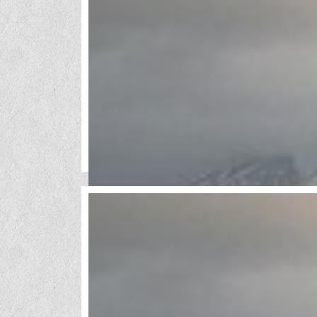
«Technip Benelux»