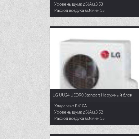
Уровень шума дБ(А)±3 53
Расход воздуха м3/мин 53
LG UU24 UEDR0 Standart Наружный блок
Хладагент R410A
Уровень шума дБ(А)±3 52
Расход воздуха м3/мин 53