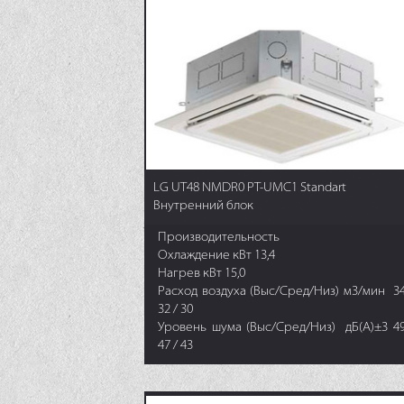
LG UT48 NMDR0 PT-UMC1 Standart
Внутренний блок
Производительность
Охлаждение кВт 13,4
Нагрев кВт 15,0
Расход воздуха (Выс/Сред/Низ) м3/мин 34
32 / 30
Уровень шума (Выс/Сред/Низ) дБ(А)±3 49
47 / 43