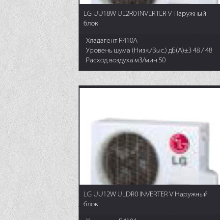
LG UU18W UE2R0 INVERTER V Наружный
блок
Хладагент R410A
Уровень шума (Низк./Выс.) дБ(А)±3 48 / 48
Расход воздуха м3/мин 50
LG UU12W ULDR0 INVERTER V Наружный
блок