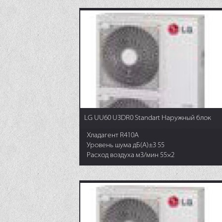
LG UU60 U3DR0 Standart Наружный блок
Хладагент R410A
Уровень шума дБ(А)±3 55
Расход воздуха м3/мин 55×2