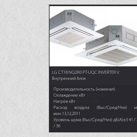
LG CT18 NQ2R0 PT-UQC INVERTER V
Внутренний блок
Производительность (номинал)
Охлаждение кВт
5,0 (2,0~5,5)
Нагрев кВт
5,5 (2,2~6,05)
Расход воздуха (Выс/Сред/Низ) м
мин 13,12,2011
Уровень шума (Выс/Сред/Низ) дБ(А)±3 41 / 
/ 36