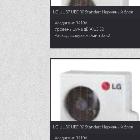
LG UU37 UEDR0 Standart Наружный блок
Хладагент R410A
Уровень шума дБ(А)±3 52
Расход воздуха м3/мин 32×2
LG UU30 UEDR0 Standart Наружный блок
Хладагент R410A