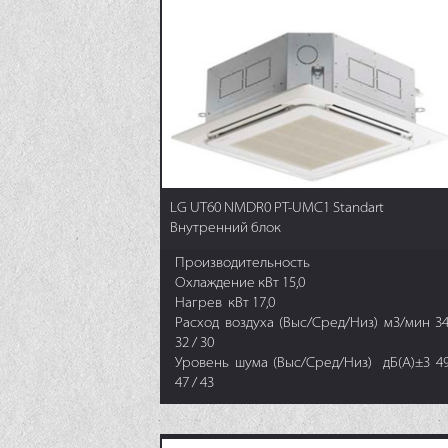
LG UT60 NMDR0 PT-UMC1 Standart
Внутренний блок
Производительность
Охлаждение кВт 15,0
Нагрев кВт 17,0
Расход воздуха (Выс/Сред/Низ) м3/мин 34
32 / 30
Уровень шума (Выс/Сред/Низ) дБ(А)±3 49
47 / 43