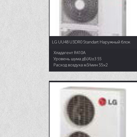
LG UU48 U3DR0 Standart Наружный блок
Хладагент R410A
Уровень шума дБ(А)±3 55
Расход воздуха м3/мин 55×2