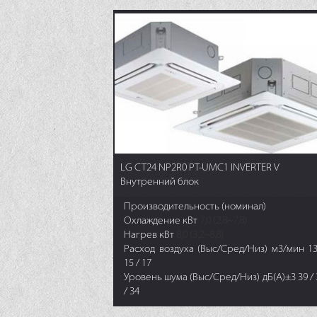
LG CT24 NP2R0 PT-UMC1 INVERTER V
Внутренний блок
Производительность (номинал)
Охлаждение кВт
7,0 (2,8~7,8)
Нагрев кВт
8,0 (3,2~8,8)
Расход воздуха (Выс/Сред/Низ) м3/мин 13
15 / 17
Уровень шума (Выс/Сред/Низ) дБ(А)±3 39 / 
/ 34