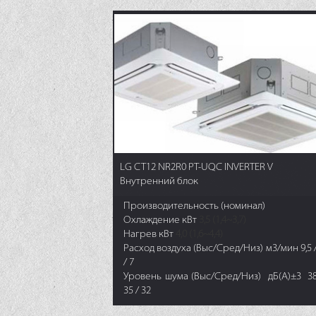
LG CT12 NR2R0 PT-UQC INVERTER V
Внутренний блок
Производительность (номинал)
Охлаждение кВт
3,5 (1,4~3,7)
Нагрев кВт
4,0 (1,6~4,4)
Расход воздуха (Выс/Сред/Низ) м3/мин 9,5 /
/ 7
Уровень шума (Выс/Сред/Низ) дБ(А)±3 38
35 / 32