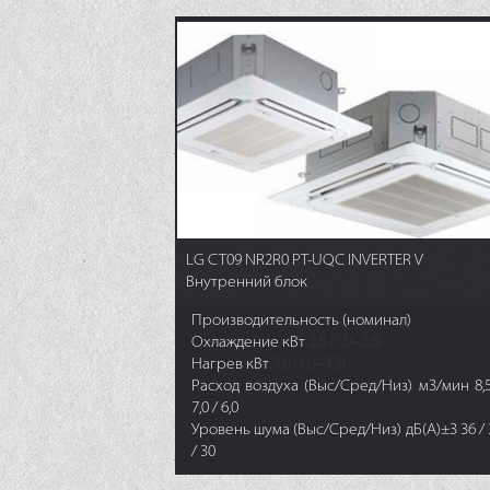
LG CT09 NR2R0 PT-UQC INVERTER V
Внутренний блок
Производительность (номинал)
Охлаждение кВт
2,5 (1,0~2,8)
Нагрев кВт
3,0 (1,0~3,3)
Расход воздуха (Выс/Сред/Низ) м3/мин 8,5
7,0 / 6,0
Уровень шума (Выс/Сред/Низ) дБ(А)±3 36 / 
/ 30