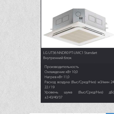
LG UT36 NNDR0 PT-UMC1 Standart
Внутренний блок
Производительность
Охлаждение кВт 10,0
Нагрев кВт 11,0
Расход воздуха (Выс/Сред/Низ) м3/мин 24
22 / 19
Уровень шума (Выс/Сред/Низ) дБ(
±3 43/40/37