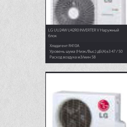
LG UU24W U42R0 INVERTER V Наружный
блок
Хладагент R410A
Уровень шума (Низк./Выс.) дБ(А)±3 47 / 50
Расход воздуха м3/мин 58