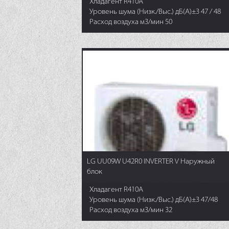
Хладагент R410A
Уровень шума (Низк./Выс.) дБ(А)±3 47 / 48
Расход воздуха м3/мин 50
LG UU09W U42R0 INVERTER V Наружный
блок
Хладагент R410A
Уровень шума (Низк./Выс.) дБ(А)±3 47/48
Расход воздуха м3/мин 32